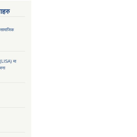
ाहरु
ा सामाजिक
कन(LISA) मा
ोजना