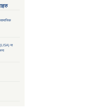
ाहरु
ा सामाजिक
कन(LISA) मा
ोजना