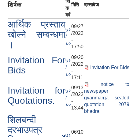
र्थि
शिर्षक
मिति
दस्तावेज
क
वर्ष
आर्थिक प्रस्ताव
09/27
७९
खाेल्ने सम्बन्धमा
/2022
/
-
।
८०
17:50
09/20
Invitation For
७९
/2022
/
Invitation For Bids
Bids
-
८०
17:11
notice to
09/13
Invitation for
७९
newspaper
/2022
/
gyanmarga sealed
Quotations.
-
८०
quotation 2079
13:44
bhadra
शिलबन्दी
दरभाउपत्र
06/10
७८