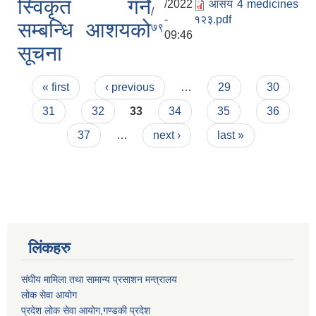
स्विकृत गर्ने
/2022
आसय 4 medicines
/
-
१२३.pdf
सम्बन्धि आशयको
७९
09:46
सूचना
Pages
« first
‹ previous
…
29
30
31
32
33
34
35
36
37
…
next ›
last »
लिंकहरु
संघीय मामिला तथा सामान्य प्रसाशन मन्त्रालय
लोक सेवा आयोग
प्रदेश लोक सेवा आयोग,गण्डकी प्रदेश