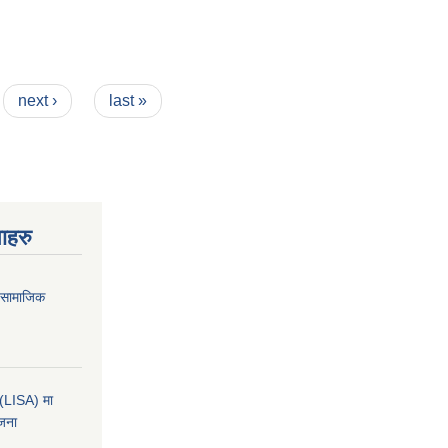
next ›
last »
ाहरु
ा सामाजिक
कन(LISA) मा
ोजना