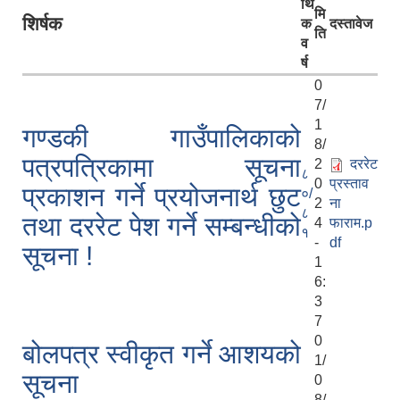
र्थि
मि
शिर्षक
क
दस्तावेज
ति
व
र्ष
0
7/
1
गण्डकी गाउँपालिकाको
8/
पत्रपत्रिकामा सूचना
2
दररेट
८
0
प्रस्ताव
प्रकाशन गर्ने प्रयोजनार्थ छुट
०/
2
ना
८
तथा दररेट पेश गर्ने सम्बन्धीको
4
फाराम.p
१
-
df
सूचना !
1
6:
3
7
0
बोलपत्र स्वीकृत गर्ने आशयको
1/
सूचना
0
8/