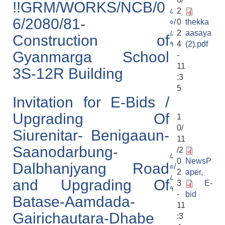
!!GRM/WORKS/NCB/0
८
2
6/2080/81-
०/
0
thekka
८
2
aasaya
Construction of
१
4
(2).pdf
Gyanmarga School
-
11
3S-12R Building
:3
5
Invitation for E-Bids /
Upgrading Of
1
0/
Siurenitar- Benigaaun-
11
Saanodarbung-
/2
८
0
NewsP
Dalbhanjyang Road
०/
2
aper
,
८
and Upgrading Of
3
E-
१
-
bid
Batase-Aamdada-
11
Gairichautara-Dhabe
:3