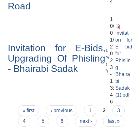
4
Road
1
0/
0
Invitati
1/
on for
Invitation for E-Bids,
2
E bid
८
0
for
Upgrading Of Phisling
०/
2
Phislin
८
- Bhairabi Sadak
3
g
१
-
Bhaira
1
bi
3:
Sadak
4
(1).pdf
6
Pages
« first
‹ previous
1
2
3
4
5
6
next ›
last »