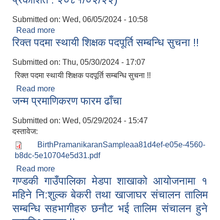
Submitted on:
Wed, 06/05/2024 - 10:58
Read more
about उन्नतजातको दुहुना जर्सी तथा होलस्टेन क्रस
रिक्त पदमा स्थायी शिक्षक पदपूर्ति सम्बन्धि सुचना !!
(कम्तिमा ५० प्रतिशत ) गाई खरीद गर्नको लागि शिलवन्दी
प्रस्ताव आव्हानको सूचना (दोश्रो पटक प्रकाशित :
Submitted on:
Thu, 05/30/2024 - 17:07
२०८१/०२/२२)
रिक्त पदमा स्थायी शिक्षक पदपूर्ति सम्बन्धि सुचना !!
Read more
about रिक्त पदमा स्थायी शिक्षक पदपूर्ति सम्बन्धि सुचना !!
जन्म प्रमाणिकरण फारम ढाँचा
Submitted on:
Wed, 05/29/2024 - 15:47
दस्तावेज:
BirthPramanikaranSampleaa81d4ef-e05e-4560-
b8dc-5e10704e5d31.pdf
Read more
about जन्म प्रमाणिकरण फारम ढाँचा
गण्डकी गाउँपालिका मेडपा शाखाको आयोजनामा १
महिने नि:शुल्क बेकरी तथा खाजाघर संचालन तालिम
सम्बन्धि सहभागीहरु छनौट भई तालिम संचालन हुने