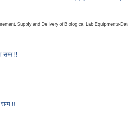
ement, Supply and Delivery of Biological Lab Equipments-Date
16/2080/81-Procurement, Supply and Delivery of Biological L
 सम्म !!
त सम्म !!
सम्म !!