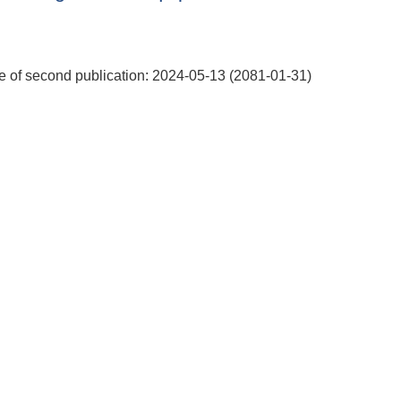
 of second publication: 2024-05-13 (2081-01-31)
ab Equipments-Date of second publication: 2024-05-13 (2081-