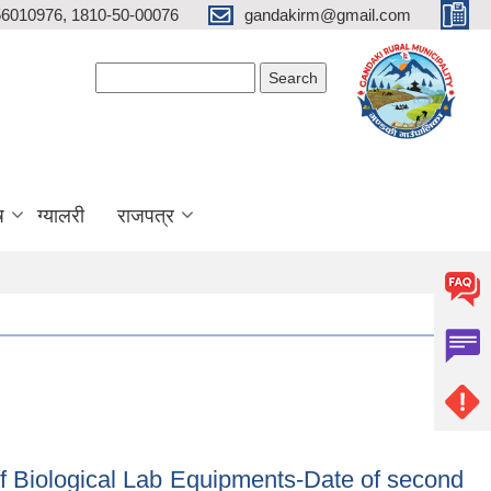
6010976, 1810-50-00076
gandakirm@gmail.com
Search form
Search
ष
ग्यालरी
राजपत्र
 Biological Lab Equipments-Date of second