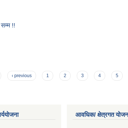
त सम्म !!
सम्म !!
त सम्म !!
‹ previous
1
2
3
4
5
ार्ययोजना
आवधिक/ क्षेत्रगत योजन