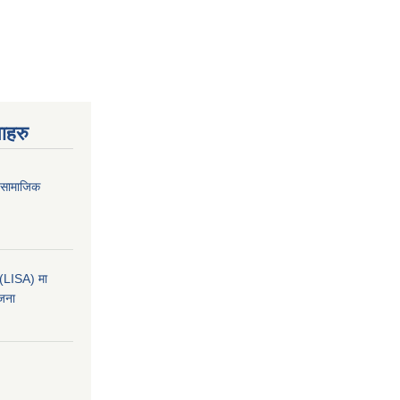
ाहरु
ा सामाजिक
कन(LISA) मा
ोजना