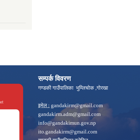
सम्पर्क विवरण
गण्डकी गाउँपालिका भुम्लिचोक ,गोरखा
et
इमेल :
gandakirm@gmail.com
gandakirm.adm@gmail.com
info@gandakimun.gov.np
ito.gandakirm@gmail.com