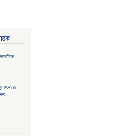
ाहरु
ा सामाजिक
कन(LISA) मा
ोजना