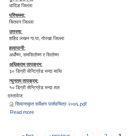
धादिङ जिल्ला
पश्चिममा:
चितवन जिल्ला
उत्तरमा:
शहिद लखन गा.पा, गोरखा जिल्ला
हावापानी:
अर्धौष्ण, समसितोष्ण र सितोष्ण
अधिकतम तापक्रम:
३० डिग्री सेन्टिग्रेड भन्दा माथि
न्युनतम तापक्रम:
१० डिग्री सेन्टिग्रेड भन्दा तल
दस्तावेज:
सिमान्तकृत सर्वेक्षण पार्शवचित्र २०७६.pdf
Read more
about गण्डकी गाउँपालिकाको परिचय
Pages
« first
‹ previous
1
2
3