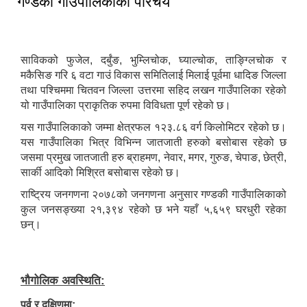
गण्डकी गाउँपालिकाको परिचय
साविकको फुजेल, दर्बुंङ, भुम्लिचोक, घ्याल्चोक, ताङ्ग्लिचोक र
मकैसिङ गरि ६ वटा गाउं विकास समितिलाई मिलाई पूर्वमा धादिङ जिल्ला
तथा पश्चिममा चितवन जिल्ला उत्तरमा सहिद लखन गाउँपालिका रहेको
‌‌यो गाउँपालिका प्राकृतिक ‌‌रुपमा ‌‌विविधता पूर्ण रहेको छ।
यस गाउँपालिकाको जम्मा क्षेत्रफल १२३.८६ वर्ग किलोमिटर रहेको छ।
यस गाउँपालिका भित्र विभिन्न जातजाती हरुको बसोबास रहेको छ
जसमा प्रमुख जातजाती हरु ब्राहमण, नेवार, मगर, गुरुङ, चेपाङ, छेत्री,
सार्की आदिको मिश्रित बसोबास रहेको छ।
राष्ट्रिय जनगणना २०७८को जनगणना अनुसार गण्डकी गाउँपालिकाको
कुल जनसङ्ख्या २१,३९४ रहेको छ भने यहाँ ५,६५९ घरधुरी रहेका
छन्।
भौगोलिक अवस्थिति:
पुर्व र दक्षिणमा: